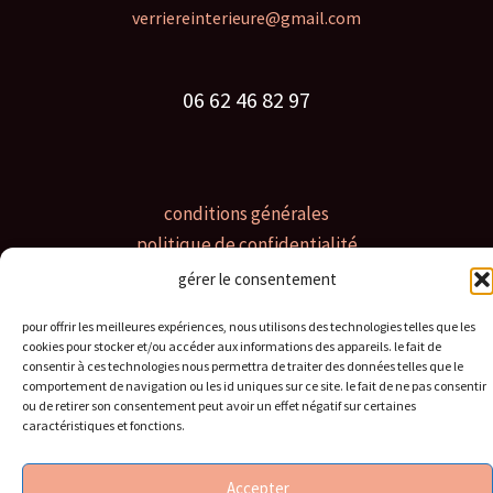
verriereinterieure@gmail.com
06 62 46 82 97
conditions générales
politique de confidentialité
contact
gérer le consentement
pour offrir les meilleures expériences, nous utilisons des technologies telles que les
cookies pour stocker et/ou accéder aux informations des appareils. le fait de
consentir à ces technologies nous permettra de traiter des données telles que le
copyright © 2026 verrière intérieure paris
comportement de navigation ou les id uniques sur ce site. le fait de ne pas consentir
ou de retirer son consentement peut avoir un effet négatif sur certaines
caractéristiques et fonctions.
Accepter