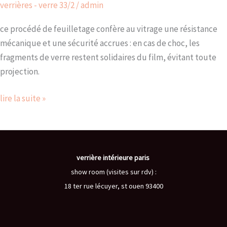
verrières - verre 33/2
/
admin
ce procédé de feuilletage confère au vitrage une résistance
mécanique et une sécurité accrues : en cas de choc, les
fragments de verre restent solidaires du film, évitant toute
projection.
lire la suite »
verrière intérieure paris
show room (visites sur rdv) :
18 ter rue lécuyer, st ouen 93400