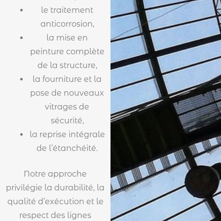
le traitement
anticorrosion,
la mise en
peinture complète
de la structure,
la fourniture et la
pose de nouveaux
vitrages de
sécurité,
la reprise intégrale
de l’étanchéité.
Notre approche
privilégie la durabilité, la
qualité d’exécution et le
respect des lignes