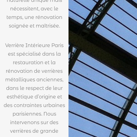
naturelle unique mais
nécessitent, avec le
temps, une rénovation
soignée et maîtrisée.
Verrière Intérieure Paris
est spécialisé dans la
restauration et la
rénovation de verrières
métalliques anciennes,
dans le respect de leur
esthétique d’origine et
des contraintes urbaines
parisiennes. Nous
intervenons sur des
verrières de grande