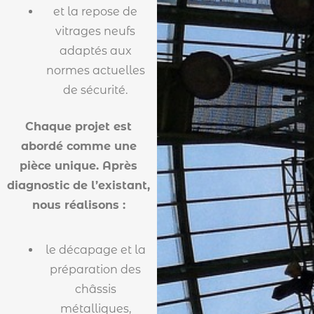
et la repose de
vitrages neufs
adaptés aux
normes actuelles
de sécurité.
Chaque projet est
abordé comme une
pièce unique. Après
diagnostic de l’existant,
nous réalisons :
le décapage et la
préparation des
châssis
métalliques,