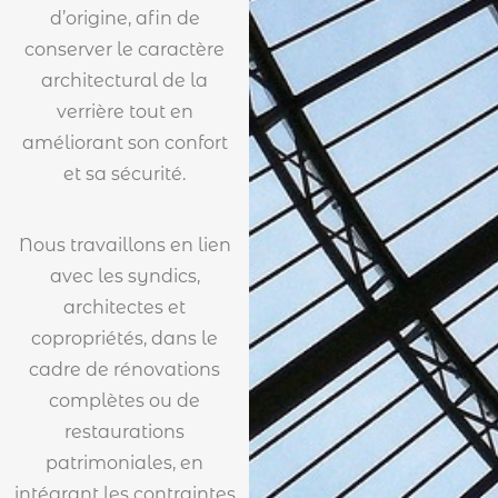
d’origine, afin de
conserver le caractère
architectural de la
verrière tout en
améliorant son confort
et sa sécurité.
Nous travaillons en lien
avec les syndics,
architectes et
copropriétés, dans le
cadre de rénovations
complètes ou de
restaurations
patrimoniales, en
intégrant les contraintes