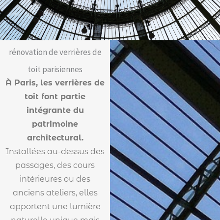
rénovation de verrières de
toit parisiennes
À Paris, les verrières de
toit font partie
intégrante du
patrimoine
architectural.
Installées au-dessus des
passages, des cours
intérieures ou des
anciens ateliers, elles
apportent une lumière