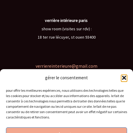
verrière intérieure paris
show room (visites sur rdv) :
18 ter rue lécuyer, st ouen 93400
verriereinterieure@gmail.com
gérer le consentement
06 62 46 82 97
pour offrir les meilleures expériences, nous utilisons des technologies telles que
les cookies pour stocker et/ou accéder aux informations des appareils. le fait de
consentir à ces technologies nous permettra de traiter des données telles que le
comportement de navigation ou les id uniques sur ce site. le fait de ne pas
consentir ou de retirer son consentement peut avoir un effet négatif sur certaines
caractéristiques et fonctions.
conditions générales
politique de confidentialité