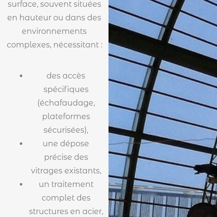
surface, souvent situées
en hauteur ou dans des
environnements
complexes, nécessitant :
des accès
spécifiques
(échafaudage,
plateformes
sécurisées),
une dépose
précise des
vitrages existants,
un traitement
complet des
structures en acier,