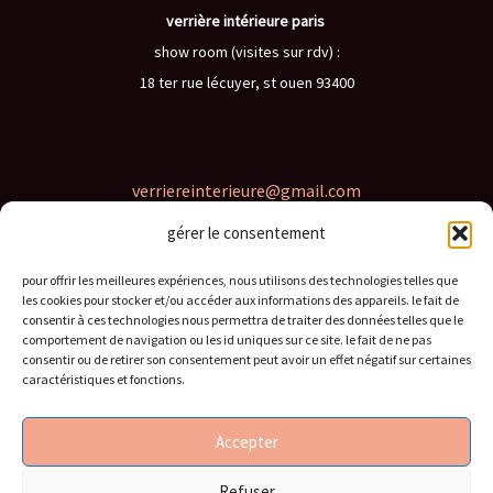
verrière intérieure paris
show room (visites sur rdv) :
18 ter rue lécuyer, st ouen 93400
verriereinterieure@gmail.com
gérer le consentement
06 62 46 82 97
pour offrir les meilleures expériences, nous utilisons des technologies telles que
les cookies pour stocker et/ou accéder aux informations des appareils. le fait de
consentir à ces technologies nous permettra de traiter des données telles que le
comportement de navigation ou les id uniques sur ce site. le fait de ne pas
consentir ou de retirer son consentement peut avoir un effet négatif sur certaines
caractéristiques et fonctions.
conditions générales
politique de confidentialité
Accepter
contact
Refuser