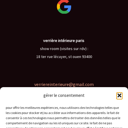
verrière intérieure paris
show room (visites sur rdv) :
18 ter rue lécuyer, st ouen 93400
verriereinterieure@gmail.com
gérer le consentement
06 62 46 82 97
pour offrir les meilleures expériences, nous utilisons des technologies telles que
les cookies pour stocker et/ou accéder aux informations des appareils. le fait de
consentir à ces technologies nous permettra de traiter des données telles que le
comportement de navigation ou les id uniques sur ce site. le fait de ne pas